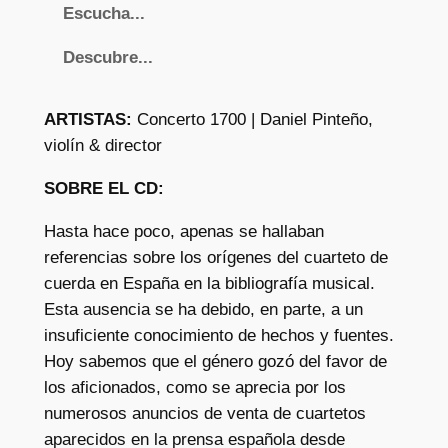
Escucha...
n
o
Descubre...
B
r
ARTISTAS:
Concerto 1700 | Daniel Pinteño,
u
violín & director
n
e
SOBRE EL CD:
t
Hasta hace poco, apenas se hallaban
t
referencias sobre los orígenes del cuarteto de
i
cuerda en España en la bibliografía musical.
:
Esta ausencia se ha debido, en parte, a un
S
insuficiente conocimiento de hechos y fuentes.
t
Hoy sabemos que el género gozó del favor de
r
los aficionados, como se aprecia por los
i
numerosos anuncios de venta de cuartetos
n
aparecidos en la prensa española desde
g