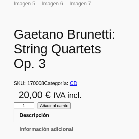
Gaetano Brunetti:
String Quartets
Op. 3
SKU:
170008
Categoría:
CD
20,00
€
IVA incl.
G
Añadir al carrito
a
Descripción
e
Información adicional
t
a