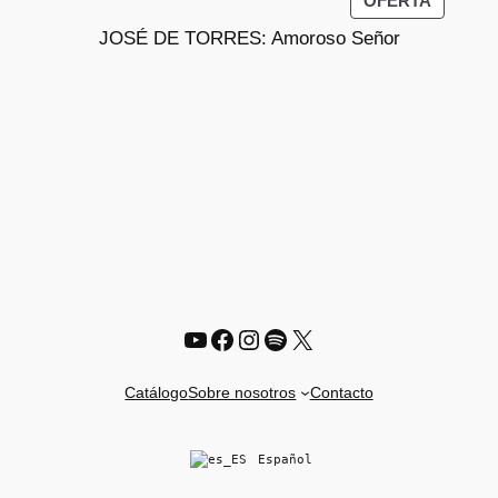
PRODU
OFERTA
EN
JOSÉ DE TORRES: Amoroso Señor
OFERT
YouTube
Facebook
Instagram
Spotify
X
Catálogo
Sobre nosotros
Contacto
Español