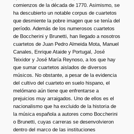
comienzos de la década de 1770. Asimismo, se
Q
ha descubierto un notable corpus de cuartetos
u
que desmiente la pobre imagen que se tenía del
a
período. Además de los numerosos cuartetos
r
de Boccherini y Brunetti, han llegado a nosotros
t
cuartetos de Juan Pedro Almeida Mota, Manuel
e
Canales, Enrique Ataide y Portugal, José
t
Teixidor y José María Reynoso, a los que hay
s
que sumar cuartetos aislados de diversos
O
músicos. No obstante, a pesar de la evidencia
p
del cultivo del cuarteto en suelo hispano, el
.
melómano aún tiene que enfrentarse a
3
prejuicios muy arraigados. Uno de ellos es el
c
nacionalismo que ha excluido de la historia de
a
la música española a autores como Boccherini
n
o Brunetti, cuyas carreras se desenvolvieron
t
dentro del marco de las instituciones
i