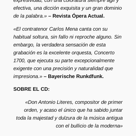
expresividad, con una coloratura siempre ágil y
t
efectiva, una dicción exquisita y un gran dominio
o
de la palabra.»
– Revista Ópera Actual.
c
a
«El contratenor Carlos Mena canta con su
n
habitual soltura, sin fallo ni reproche alguno. Sin
t
embargo, la verdadera sensación de esta
i
grabación es la excelente orquesta, Concerto
d
1700, que ejecuta su parte excepcionalmente
a
exigente con una precisión y naturalidad que
d
impresiona.»
– Bayerische Runkdfunk.
SOBRE EL CD:
«Don Antonio Literes, compositor de primer
orden, y acaso el único que ha sabido juntar
toda la majestad y dulzura de la música antigua
con el bullicio de la moderna»