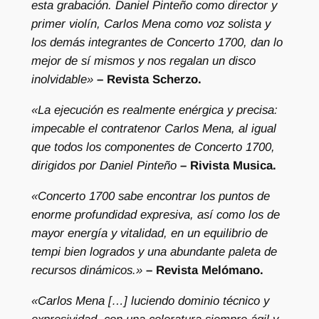
esta grabación. Daniel Pinteño como director y
c
primer violín, Carlos Mena como voz solista y
r
los demás integrantes de Concerto 1700, dan lo
e
mejor de sí mismos y nos regalan un disco
d
inolvidable»
– Revista Scherzo.
C
a
«La ejecución es realmente enérgica y precisa:
n
impecable el contratenor Carlos Mena, al igual
t
que todos los componentes de Concerto 1700,
a
dirigidos por Daniel Pinteño
– Rivista Musica.
t
«Concerto 1700 sabe encontrar los puntos de
a
enorme profundidad expresiva, así como los de
s
mayor energía y vitalidad, en un equilibrio de
f
tempi bien logrados y una abundante paleta de
o
recursos dinámicos.»
– Revista Melómano.
r
A
«Carlos Mena […] luciendo dominio técnico y
l