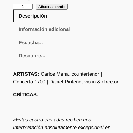
A
Añadir al carrito
N
Descripción
T
Información adicional
O
N
Escucha...
I
O
Descubre...
L
I
ARTISTAS:
Carlos Mena, countertenor |
T
Concerto 1700 | Daniel Pinteño, violin & director
E
R
CRÍTICAS:
E
S
:
«Estas cuatro cantadas reciben una
S
interpretación absolutamente excepcional en
a