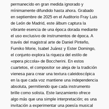
permanecido en gran medida ignorado y
Q
mínimamente difundido hasta ahora. Grabado
u
en septiembre de 2025 en el Auditorio Fray Luis
a
de León de Madrid, este álbum captura la
r
vibrante esencia de una época dorada mediante
t
el uso exclusivo de instrumentos de época. A
e
través del magistral arte de Daniel Pinteño,
t
Fumiko Morie, Isabel Juárez y Ester Domingo,
s
el conjunto explora la riqueza del estilo de
O
«opera piccola» de Boccherini. En estos
p
cuartetos, el compositor se aleja de la tradición
.
vienesa para crear una textura caleidoscópica
2
en la que cada voz mantiene una independencia
2
absoluta, permitiendo que cada instrumento
c
brille como solista. Este lanzamiento ofrece
a
algo más que una simple interpretación; es una
n
invitación a experimentar una poesía musical
t