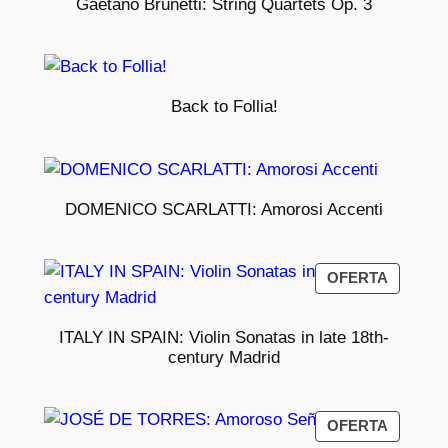
Gaetano Brunetti: String Quartets Op. 3
Back to Follia!
DOMENICO SCARLATTI: Amorosi Accenti
PRODU
OFERTA
EN
OFERT
ITALY IN SPAIN: Violin Sonatas in late 18th-
century Madrid
PRODU
OFERTA
EN