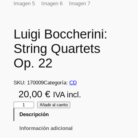
Luigi Boccherini:
String Quartets
Op. 22
SKU:
170009
Categoría:
CD
20,00
€
IVA incl.
L
Añadir al carrito
u
Descripción
i
Información adicional
g
i