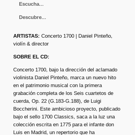
Escucha...
B
o
Descubre...
c
c
ARTISTAS:
Concerto 1700 | Daniel Pinteño,
h
violín & director
e
r
SOBRE EL CD:
i
Concerto 1700, bajo la dirección del aclamado
n
violinista Daniel Pinteño, marca un nuevo hito
i
en el patrimonio musical con la primera
:
grabación completa de los Seis cuartetos de
S
cuerda, Op. 22 (G.183-G.188), de Luigi
t
Boccherini. Este ambicioso proyecto, publicado
r
bajo el sello 1700 Classics, saca a la luz una
i
colección escrita en 1775 para el infante don
n
Luis en Madrid, un repertorio que ha
g