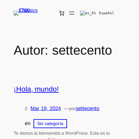
Saltar
Español
al
contenido
Autor:
settecento
¡Hola, mundo!
Mar 19, 2024
—
settecento
por
en
Sin categoría
Te damos la bienvenida a WordPress. Esta es tu