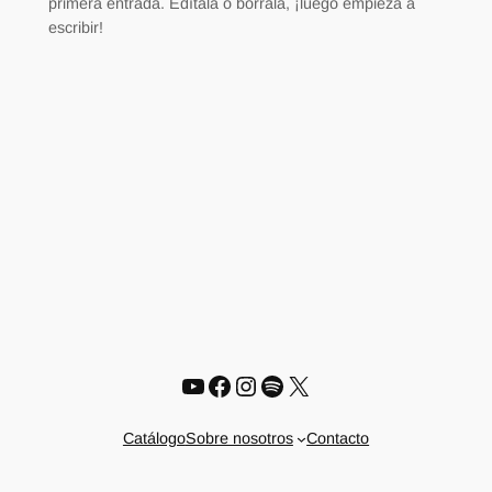
primera entrada. Edítala o bórrala, ¡luego empieza a
escribir!
YouTube
Facebook
Instagram
Spotify
X
Catálogo
Sobre nosotros
Contacto